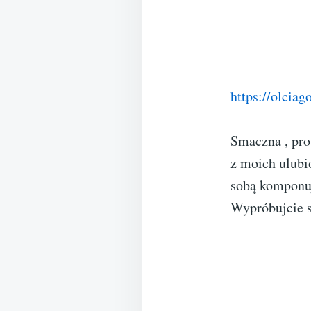
https://olcia
Smaczna , pro
z moich ulubi
sobą komponuj
Wypróbujcie 