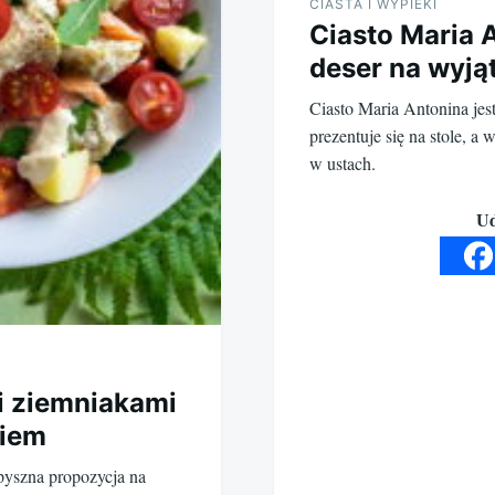
CIASTA I WYPIEKI
Ciasto Maria 
deser na wyją
Ciasto Maria Antonina jes
prezentuje się na stole, a
w ustach.
Ud
i ziemniakami
siem
epyszna propozycja na