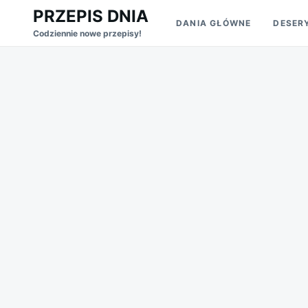
Skip
Search
PRZEPIS DNIA
DANIA GŁÓWNE
DESER
to
for:
Codziennie nowe przepisy!
content