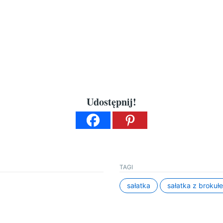
Udostępnij!
TAGI
sałatka
sałatka z brokuł