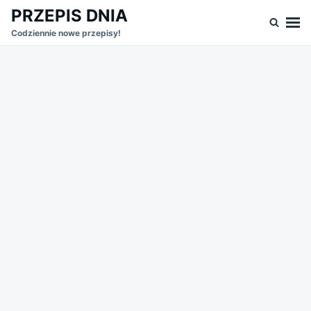
Skip
Search
PRZEPIS DNIA
to
for:
Codziennie nowe przepisy!
content