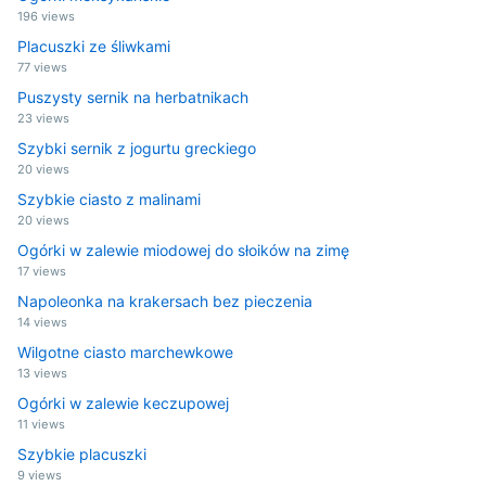
196 views
Placuszki ze śliwkami
77 views
Puszysty sernik na herbatnikach
23 views
Szybki sernik z jogurtu greckiego
20 views
Szybkie ciasto z malinami
20 views
Ogórki w zalewie miodowej do słoików na zimę
17 views
Napoleonka na krakersach bez pieczenia
14 views
Wilgotne ciasto marchewkowe
13 views
Ogórki w zalewie keczupowej
11 views
Szybkie placuszki
9 views