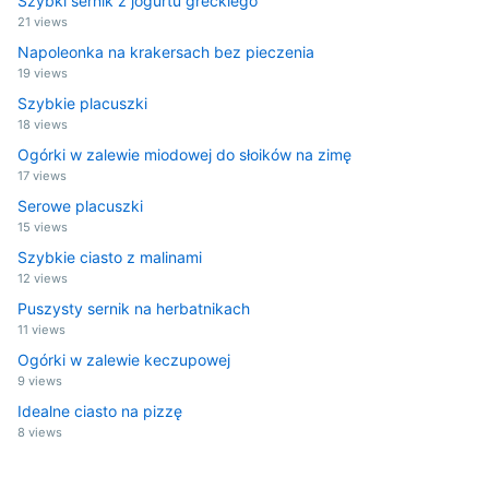
Szybki sernik z jogurtu greckiego
21 views
Napoleonka na krakersach bez pieczenia
19 views
Szybkie placuszki
18 views
Ogórki w zalewie miodowej do słoików na zimę
17 views
Serowe placuszki
15 views
Szybkie ciasto z malinami
12 views
Puszysty sernik na herbatnikach
11 views
Ogórki w zalewie keczupowej
9 views
Idealne ciasto na pizzę
8 views