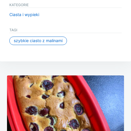
KATEGORIE
Ciasta i wypieki
TAGI
szybkie ciasto z malinami
Nawigacja
wpisu