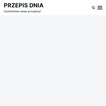
Skip
Search
PRZEPIS DNIA
to
for:
Codziennie nowe przepisy!
content