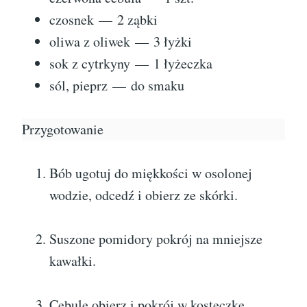
czosnek — 2 ząbki
oliwa z oliwek — 3 łyżki
sok z cytrkyny — 1 łyżeczka
sól, pieprz — do smaku
Przygotowanie
Bób ugotuj do miękkości w osolonej
wodzie, odcedź i obierz ze skórki.
Suszone pomidory pokrój na mniejsze
kawałki.
Cebulę obierz i pokrój w kosteczkę.