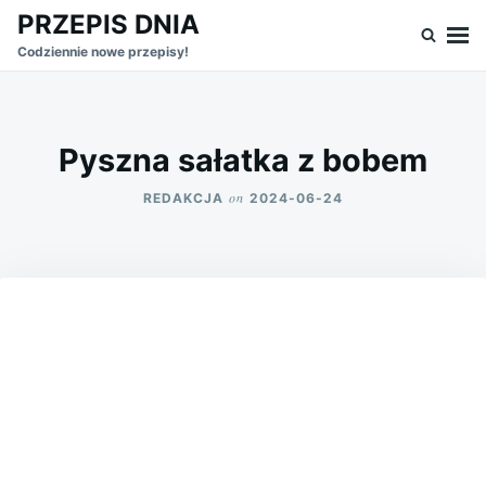
Skip
Search
PRZEPIS DNIA
to
for:
Codziennie nowe przepisy!
content
Pyszna sałatka z bobem
on
REDAKCJA
2024-06-24