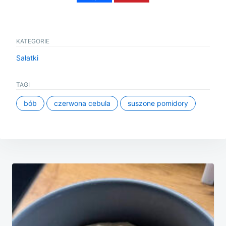
KATEGORIE
Sałatki
TAGI
bób
czerwona cebula
suszone pomidory
Nawigacja
wpisu