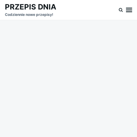
Skip
Search
PRZEPIS DNIA
to
for:
Codziennie nowe przepisy!
content