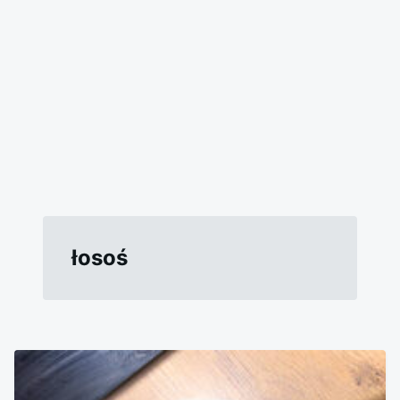
łosoś