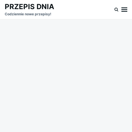
Skip
Search
PRZEPIS DNIA
to
for:
Codziennie nowe przepisy!
content